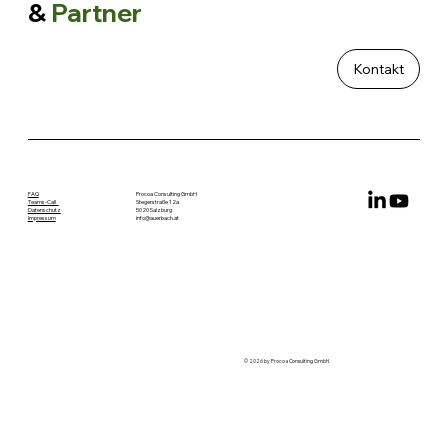
&
Partner
Kontakt
FAQ
Procoa Consulting GmbH
Teams-Call
Stegerstraße 12a
Datenschutz
5020 Salzburg
Impressum
info@auerbach.at
© 2026 by Procoa Consulting GmbH.